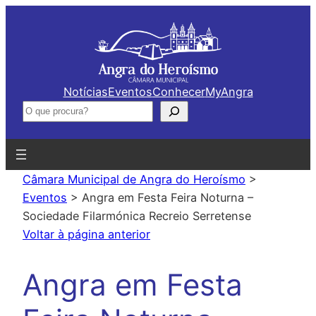
Saltar
para
o
conteúdo
Notícias
Eventos
Conhecer
MyAngra
Pesquisar
Câmara Municipal de Angra do Heroísmo
>
Eventos
>
Angra em Festa Feira Noturna –
Sociedade Filarmónica Recreio Serretense
Voltar à página anterior
Angra em Festa