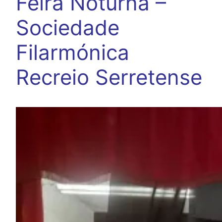
Feira Noturna –
Sociedade
Filarmónica
Recreio Serretense