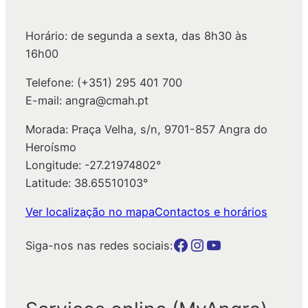
s
a
Horário: de segunda a sexta, das 8h30 às
r
16h00
Telefone: (+351) 295 401 700
E-mail: angra@cmah.pt
Morada: Praça Velha, s/n, 9701-857 Angra do
Heroísmo
Longitude: -27.21974802°
Latitude: 38.65510103°
Ver localização no mapa
Contactos e horários
Botão para a página da autarquia no Facebook
Botão para a página da autarquia no Instagram
Botão para a página da autarquia no Youtube
Siga-nos nas redes sociais: