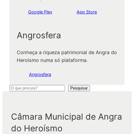
Google Play
App Store
Angrosfera
Conheça a riqueza patrimonial de Angra do
Heroísmo numa só plataforma.
Angrosfera
P
Pesquisar
e
s
q
Câmara Municipal de Angra
u
do Heroísmo
i