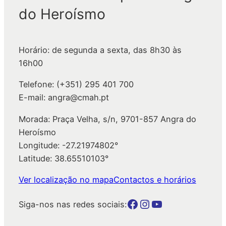
i
do Heroísmo
s
a
r
Horário: de segunda a sexta, das 8h30 às
16h00
Telefone: (+351) 295 401 700
E-mail: angra@cmah.pt
Morada: Praça Velha, s/n, 9701-857 Angra do
Heroísmo
Longitude: -27.21974802°
Latitude: 38.65510103°
Ver localização no mapa
Contactos e horários
Botão para a página da autarquia no Facebook
Botão para a página da autarquia no Instagram
Botão para a página da autarquia no Youtube
Siga-nos nas redes sociais: