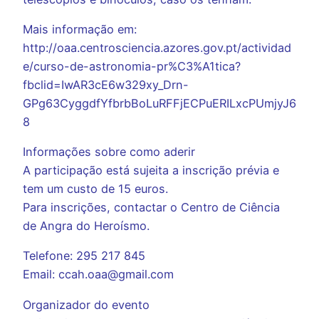
Mais informação em:
http://oaa.centrosciencia.azores.gov.pt/actividad
e/curso-de-astronomia-pr%C3%A1tica?
fbclid=IwAR3cE6w329xy_Drn-
GPg63CyggdfYfbrbBoLuRFFjECPuERILxcPUmjyJ6
8
Informações sobre como aderir
A participação está sujeita a inscrição prévia e
tem um custo de 15 euros.
Para inscrições, contactar o Centro de Ciência
de Angra do Heroísmo.
Telefone: 295 217 845
Email: ccah.oaa@gmail.com
Organizador do evento