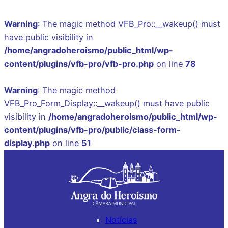
Warning
: The magic method VFB_Pro::__wakeup() must
have public visibility in
/home/angradoheroismo/public_html/wp-
content/plugins/vfb-pro/vfb-pro.php
on line
78
Warning
: The magic method
VFB_Pro_Form_Display::__wakeup() must have public
visibility in
/home/angradoheroismo/public_html/wp-
content/plugins/vfb-pro/public/class-form-
display.php
on line
51
Saltar
para
o
conteúdo
Notícias