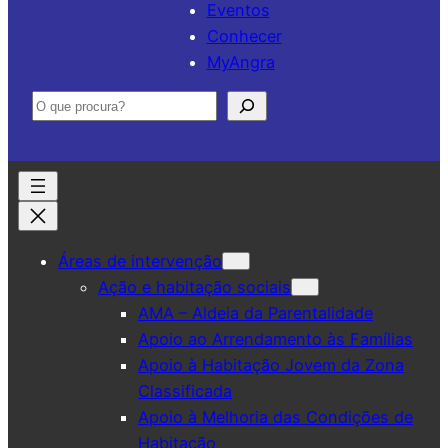
Eventos
Conhecer
MyAngra
Pesquisar
Áreas de intervenção
Ação e habitação sociais
AMA – Aldeia da Parentalidade
Apoio ao Arrendamento às Famílias
Apoio à Habitação Jovem da Zona
Classificada
Apoio à Melhoria das Condições de
Habitação