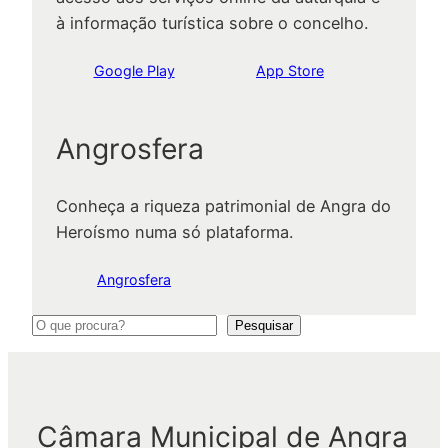
à informação turística sobre o concelho.
Google Play
App Store
Angrosfera
Conheça a riqueza patrimonial de Angra do
Heroísmo numa só plataforma.
Angrosfera
P
Pesquisar
e
s
q
Câmara Municipal de Angra
u